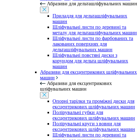
Абразиви для дельташліфувальних машин
Приладдя для дельташліфувальних
машин
Шліфувальні листи по деревині та
металу для дельташліфувальних машин
Шліфувальні листи по фарбованих та
лакованих поверхнях для
дельташліфувальних машин
Шліфувальні повстяні диски з
корундом для дельта шліфувальних
машин
Абразиви для ексцентрикових шліфувальних
машин
Абразиви для ексцентрикових
шліфувальних машин
Опорні тарілки та проміжні диски для
ексцентрикових шліфувальних машин
Полірувальні губки для
ексцентрикових шліфувальних машин
Полірувальні круги з вовни для
ексцентрикових шліфувальних машин
Шліфувальні листи по деревині та