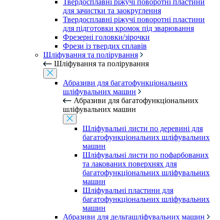
Твердосплавні ріжучі поворотні пластини
для зачистки та заокруглення
Твердосплавні ріжучі поворотні пластини
для підготовки кромок під зварювання
Фрезерні головки/зірочки
Фрези із твердих сплавів
Шліфування та полірування
Шліфування та полірування
Абразиви для багатофункціональних
шліфувальних машин
Абразиви для багатофункціональних
шліфувальних машин
Шліфувальні листи по деревині для
багатофункціональних шліфувальних
машин
Шліфувальні листи по пофарбованих
та лакованих поверхнях для
багатофункціональних шліфувальних
машин
Шліфувальні пластини для
багатофункціональних шліфувальних
машин
Абразиви для дельташліфувальних машин