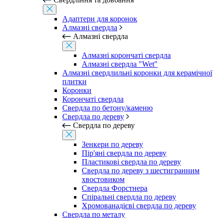
Адаптери для коронок
Алмазні свердла
Алмазні свердла
Алмазні корончаті свердла
Алмазні свердла "Wet"
Алмазні свердлильні коронки для керамічної
плитки
Коронки
Корончаті свердла
Свердла по бетону/каменю
Свердла по дереву
Свердла по дереву
Зенкери по дереву
Пір'яні свердла по дереву
Пластикові свердла по дереву
Свердла по дереву з шестигранним
хвостовиком
Свердла Форстнера
Спіральні свердла по дереву
Хромованадієві свердла по дереву
Свердла по металу