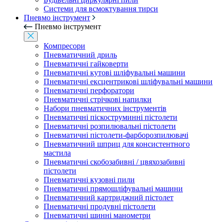
Системи для всмоктування тирси
Пневмо інструмент
Пневмо інструмент
Компресори
Пневматичний дриль
Пневматичні гайковерти
Пневматичні кутові шліфувальні машини
Пневматичні ексцентрикові шліфувальні машини
Пневматичні перфоратори
Пневматичні стрічкові напилки
Набори пневматичних інструментів
Пневматичні піскоструминні пістолети
Пневматичні розпилювальні пістолети
Пневматичні пістолети-фарборозпилювачі
Пневматичний шприц для консистентного
мастила
Пневматичні скобозабивні / цвяхозабивні
пістолети
Пневматичні кузовні пили
Пневматичні прямошліфувальні машини
Пневматичний картриджний пістолет
Пневматичні продувні пістолети
Пневматичні шинні манометри