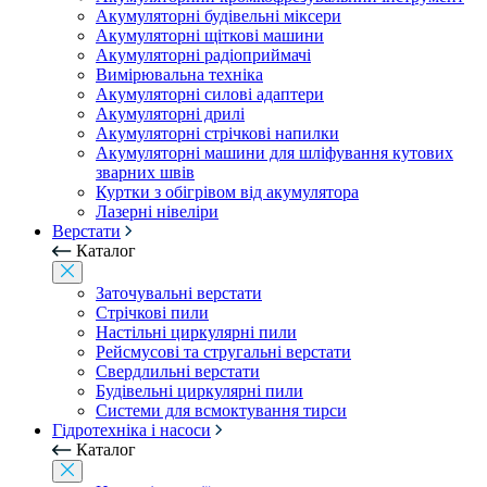
Акумуляторні будівельні міксери
Акумуляторні щіткові машини
Акумуляторні радіоприймачі
Вимірювальна техніка
Акумуляторні силові адаптери
Акумуляторні дрилі
Акумуляторні стрічкові напилки
Акумуляторні машини для шліфування кутових
зварних швів
Куртки з обігрівом від акумулятора
Лазерні нівеліри
Верстати
Каталог
Заточувальні верстати
Стрічкові пили
Настільні циркулярні пили
Рейсмусові та стругальні верстати
Свердлильні верстати
Будівельні циркулярні пили
Системи для всмоктування тирси
Гідротехніка і насоси
Каталог