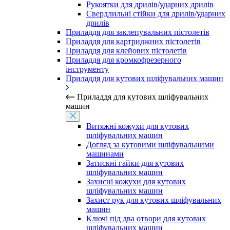
Рукоятки для дрилів/ударних дрилів
Свердлильні стійки для дрилів/ударних
дрилів
Приладдя для заклепувальних пістолетів
Приладдя для картриджних пістолетів
Приладдя для клейових пістолетів
Приладдя для кромкофрезерного
інструменту
Приладдя для кутових шліфувальних машин
Приладдя для кутових шліфувальних
машин
Витяжні кожухи для кутових
шліфувальних машин
Догляд за кутовими шліфувальними
машинами
Затискні гайки для кутових
шліфувальних машин
Захисні кожухи для кутових
шліфувальних машин
Захист рук для кутових шліфувальних
машин
Ключі під два отвори для кутових
шліфувальних машин