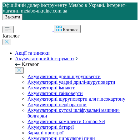
Офіційний дилер інструменту Metabo в Україні. Інтернет-
магазин metabo-ukraine.com.ua
Закрити
Каталог
Каталог
Акції та знижки
Акумуляторний інструмент
Каталог
Акумуляторні дрилі-шуруповерти
Акумуляторні ударні дрилі-шуруповерти
Акумуляторні імпакти
Акумуляторні гайковерти
Акумуляторні шуруповерти для гіпсокартону
Акумуляторні перфоратори
Акумуляторні кутові шліфувальні машини-
болгарки
Акумуляторні комплекти Combo Set
Акумуляторні батареї
Зарядні пристрої
Акумуляторні циркулярні пили