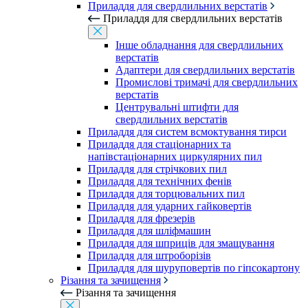
Приладдя для свердлильних верстатів
Приладдя для свердлильних верстатів
Інше обладнання для свердлильних
верстатів
Адаптери для свердлильних верстатів
Промислові тримачі для свердлильних
верстатів
Центрувальні штифти для
свердлильних верстатів
Приладдя для систем всмоктування тирси
Приладдя для стаціонарних та
напівстаціонарних циркулярних пил
Приладдя для стрічкових пил
Приладдя для технічних фенів
Приладдя для торцювальних пил
Приладдя для ударних гайковертів
Приладдя для фрезерів
Приладдя для шліфмашин
Приладдя для шприців для змащування
Приладдя для штроборізів
Приладдя для шуруповертів по гіпсокартону
Різання та зачищення
Різання та зачищення