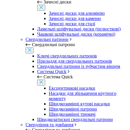
Зачисні диски
Зачисні диски для алюмінію
Зачисні диски для каменю
Зачисні диски для сталі
Ламельні шліфувальні диски (пелюсткові)
Чашкові шліфувальні диски (керамічні)
Свердлильні патрони
Свердлильні патрони
Ключі свердлильних патронів
Приладдя для свердлильних патронів
Свердлильні патрони із зубчастим вінцем
Система Quick
Система Quick
Ексцентрикові насадки
Насадки для збільшення крутного
моменту
Швидкозамінні кутові насадки
Швидкозамінні патрони
Швидкозамінні тримачі
Швидкозатискні свердлильні патрони
Свердління та довбання
Свердління та довбання