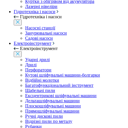
Куртки з обігрівом від акумулятора
Лазерні нівеліри
Гідротехніка і насоси
Гідротехніка і насоси
Насосні станції
Занурювальні насоси
Садові насоси
Електроінструмент
Електроінструмент
Ударні дрилі
Дрилі
Перфоратори
Кутові шліфувальні машини-болгарки
Відбійні молотки
Багатофункціональний інструмент
Шабельні пили
Ексцентрикові шліфувальні машини
Дельташліфувальні машини
Плоскошліфувальні машини
Прямошліфувальні машини
Ручні дискові пили
Відрізні пили по металу
Рубанки