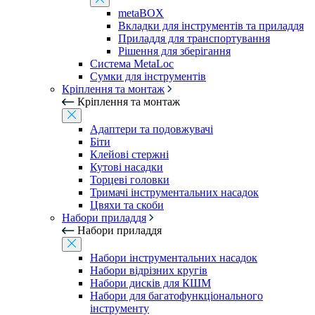
metaBOX
Вкладки для інструментів та приладдя
Приладдя для транспортування
Рішення для зберігання
Система MetaLoc
Сумки для інструментів
Кріплення та монтаж
Кріплення та монтаж
Адаптери та подовжувачі
Біти
Клейові стержні
Кутові насадки
Торцеві головки
Тримачі інструментальних насадок
Цвяхи та скоби
Набори приладдя
Набори приладдя
Набори інструментальних насадок
Набори відрізних кругів
Набори дисків для КШМ
Набори для багатофункціонального
інструменту