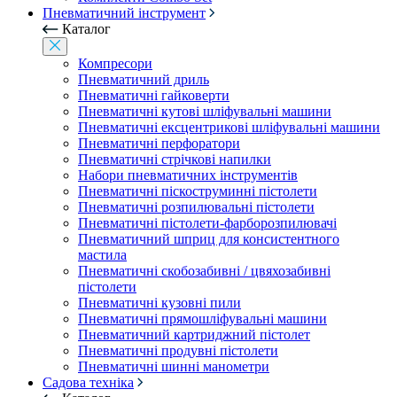
Пневматичний інструмент
Каталог
Компресори
Пневматичний дриль
Пневматичні гайковерти
Пневматичні кутові шліфувальні машини
Пневматичні ексцентрикові шліфувальні машини
Пневматичні перфоратори
Пневматичні стрічкові напилки
Набори пневматичних інструментів
Пневматичні піскоструминні пістолети
Пневматичні розпилювальні пістолети
Пневматичні пістолети-фарборозпилювачі
Пневматичний шприц для консистентного
мастила
Пневматичні скобозабивні / цвяхозабивні
пістолети
Пневматичні кузовні пили
Пневматичні прямошліфувальні машини
Пневматичний картриджний пістолет
Пневматичні продувні пістолети
Пневматичні шинні манометри
Садова техніка