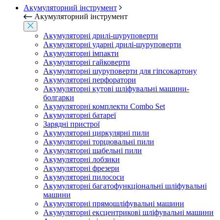
Акумуляторний інструмент
Акумуляторний інструмент
Акумуляторні дрилі-шуруповерти
Акумуляторні ударні дрилі-шуруповерти
Акумуляторні імпакти
Акумуляторні гайковерти
Акумуляторні шуруповерти для гіпсокартону
Акумуляторні перфоратори
Акумуляторні кутові шліфувальні машини-
болгарки
Акумуляторні комплекти Combo Set
Акумуляторні батареї
Зарядні пристрої
Акумуляторні циркулярні пили
Акумуляторні торцювальні пили
Акумуляторні шабельні пили
Акумуляторні лобзики
Акумуляторні фрезери
Акумуляторні пилососи
Акумуляторні багатофункціональні шліфувальні
машини
Акумуляторні прямошліфувальні машини
Акумуляторні ексцентрикові шліфувальні машини