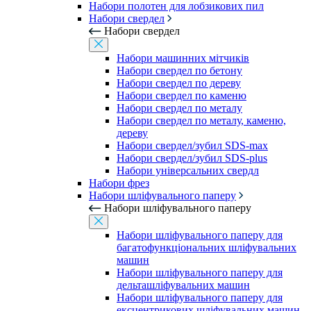
Набори полотен для лобзикових пил
Набори свердел
Набори свердел
Набори машинних мітчиків
Набори свердел по бетону
Набори свердел по дереву
Набори свердел по каменю
Набори свердел по металу
Набори свердел по металу, каменю,
дереву
Набори свердел/зубил SDS-max
Набори свердел/зубил SDS-plus
Набори універсальних свердл
Набори фрез
Набори шліфувального паперу
Набори шліфувального паперу
Набори шліфувального паперу для
багатофункціональних шліфувальних
машин
Набори шліфувального паперу для
дельташліфувальних машин
Набори шліфувального паперу для
ексцентрикових шліфувальних машин