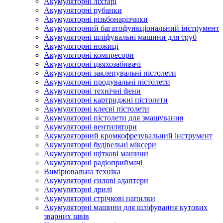
Акумуляторні ліхтарі
Акумуляторні рубанки
Акумуляторні різьбонарізчики
Акумуляторний багатофункціональний інструмент
Акумуляторні шліфувальні машини для труб
Акумуляторні ножиці
Акумуляторні компресори
Акумуляторні цвяхозабивачі
Акумуляторні заклепувальні пістолети
Акумуляторні продувальні пістолети
Акумуляторні технічні фени
Акумуляторні картриджні пістолети
Акумуляторні клеєві пістолети
Акумуляторні пістолети для змащування
Акумуляторні вентилятори
Акумуляторний кромкофрезувальний інструмент
Акумуляторні будівельні міксери
Акумуляторні щіткові машини
Акумуляторні радіоприймачі
Вимірювальна техніка
Акумуляторні силові адаптери
Акумуляторні дрилі
Акумуляторні стрічкові напилки
Акумуляторні машини для шліфування кутових
зварних швів