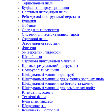
Торцювальні пили
Будівельні циркулярні пили
Настільні циркулярні пили
Рейсмусові та стругальні верстати
Рубанки
Лобзики
Свердлильні верстати
Системи для всмоктування тирси
Стрічкові пили
Заточувальні верстати
Фрезери
Універсальні пилососи
Штроборізи
Стрічкові шліфувальні машини
Кромкофрезувальний інструмент
Полірувальні машини
Шліфувальні машини для труб
Шліфувальні машини для кутових зварних швів
Шліфувальні машини по бетону та камню
Шліфувальні машини для ремонтних робіт
Клейові пістолети
Технічні фени
Будівельні міксери
Шуруповерти
Комплекти Combo Set