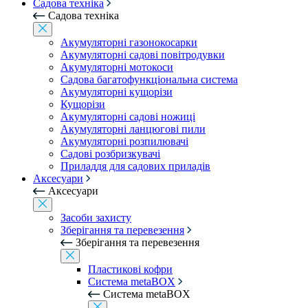
Садова техніка
Садова техніка
Акумуляторні газонокосарки
Акумуляторні садові повітродувки
Акумуляторні мотокоси
Садова багатофункціональна система
Акумуляторні кущорізи
Кущорізи
Акумуляторні садові ножиці
Акумуляторні ланцюгові пили
Акумуляторні розпилювачі
Садові розбризкувачі
Приладдя для садових приладів
Аксесуари
Аксесуари
Засоби захисту
Зберігання та перевезення
Зберігання та перевезення
Пластикові кофри
Система metaBOX
Система metaBOX