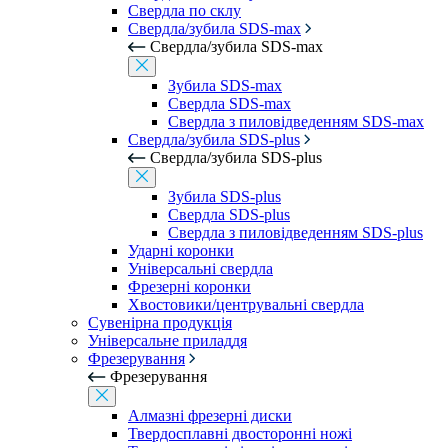
Свердла по склу
Свердла/зубила SDS-max
Свердла/зубила SDS-max
Зубила SDS-max
Свердла SDS-max
Свердла з пиловідведенням SDS-max
Свердла/зубила SDS-plus
Свердла/зубила SDS-plus
Зубила SDS-plus
Свердла SDS-plus
Свердла з пиловідведенням SDS-plus
Ударні коронки
Універсальні свердла
Фрезерні коронки
Хвостовики/центрувальні свердла
Сувенірна продукція
Універсальне приладдя
Фрезерування
Фрезерування
Алмазні фрезерні диски
Твердосплавні двосторонні ножі