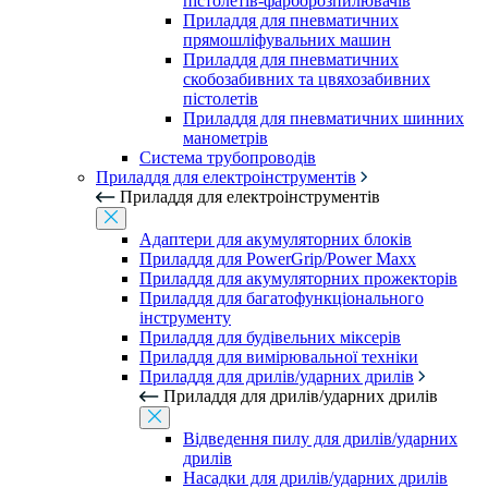
пістолетів-фарборозпилювачів
Приладдя для пневматичних
прямошліфувальних машин
Приладдя для пневматичних
скобозабивних та цвяхозабивних
пістолетів
Приладдя для пневматичних шинних
манометрів
Система трубопроводів
Приладдя для електроінструментів
Приладдя для електроінструментів
Адаптери для акумуляторних блоків
Приладдя для PowerGrip/Power Maxx
Приладдя для акумуляторних прожекторів
Приладдя для багатофункціонального
інструменту
Приладдя для будівельних міксерів
Приладдя для вимірювальної техніки
Приладдя для дрилів/ударних дрилів
Приладдя для дрилів/ударних дрилів
Відведення пилу для дрилів/ударних
дрилів
Насадки для дрилів/ударних дрилів