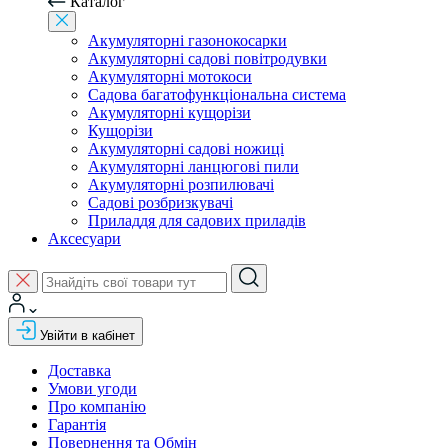
Каталог
Акумуляторні газонокосарки
Акумуляторні садові повітродувки
Акумуляторні мотокоси
Садова багатофункціональна система
Акумуляторні кущорізи
Кущорізи
Акумуляторні садові ножиці
Акумуляторні ланцюгові пили
Акумуляторні розпилювачі
Садові розбризкувачі
Приладдя для садових приладів
Аксесуари
Увійти в кабінет
Доставка
Умови угоди
Про компанію
Гарантія
Повернення та Обмін