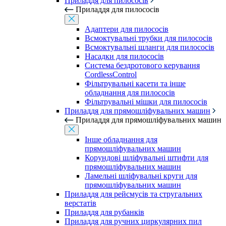
Приладдя для пилососів
Приладдя для пилососів
Адаптери для пилососів
Всмоктувальні трубки для пилососів
Всмоктувальні шланги для пилососів
Насадки для пилососів
Система бездротового керування
CordlessControl
Фільтрувальні касети та інше
обладнання для пилососів
Фільтрувальні мішки для пилососів
Приладдя для прямошліфувальних машин
Приладдя для прямошліфувальних машин
Інше обладнання для
прямошліфувальних машин
Корундові шліфувальні штифти для
прямошліфувальних машин
Ламельні шліфувальні круги для
прямошліфувальних машин
Приладдя для рейсмусів та стругальних
верстатів
Приладдя для рубанків
Приладдя для ручних циркулярних пил