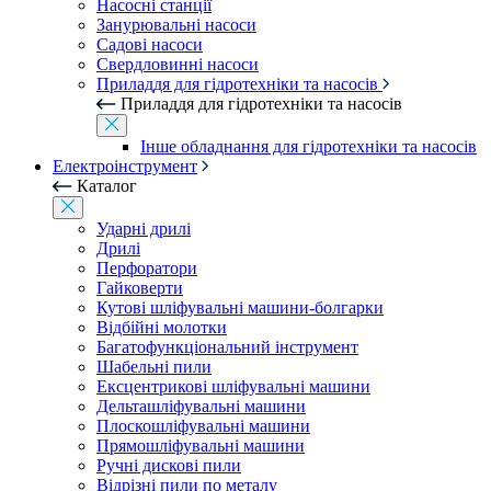
Насосні станції
Занурювальні насоси
Садові насоси
Свердловинні насоси
Приладдя для гідротехніки та насосів
Приладдя для гідротехніки та насосів
Інше обладнання для гідротехніки та насосів
Електроінструмент
Каталог
Ударні дрилі
Дрилі
Перфоратори
Гайковерти
Кутові шліфувальні машини-болгарки
Відбійні молотки
Багатофункціональний інструмент
Шабельні пили
Ексцентрикові шліфувальні машини
Дельташліфувальні машини
Плоскошліфувальні машини
Прямошліфувальні машини
Ручні дискові пили
Відрізні пили по металу