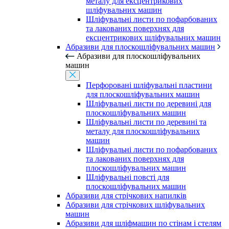
металу для ексцентрикових
шліфувальних машин
Шліфувальні листи по пофарбованих
та лакованих поверхнях для
ексцентрикових шліфувальних машин
Абразиви для плоскошліфувальних машин
Абразиви для плоскошліфувальних
машин
Перфоровані шліфувальні пластини
для плоскошліфувальних машин
Шліфувальні листи по деревині для
плоскошліфувальних машин
Шліфувальні листи по деревині та
металу для плоскошліфувальних
машин
Шліфувальні листи по пофарбованих
та лакованих поверхнях для
плоскошліфувальних машин
Шліфувальні повсті для
плоскошліфувальних машин
Абразиви для стрічкових напилків
Абразиви для стрічкових шліфувальних
машин
Абразиви для шліфмашин по стінам і стелям