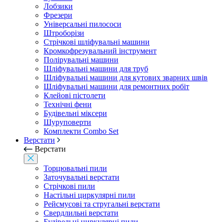
Лобзики
Фрезери
Універсальні пилососи
Штроборізи
Стрічкові шліфувальні машини
Кромкофрезувальний інструмент
Полірувальні машини
Шліфувальні машини для труб
Шліфувальні машини для кутових зварних швів
Шліфувальні машини для ремонтних робіт
Клейові пістолети
Технічні фени
Будівельні міксери
Шуруповерти
Комплекти Combo Set
Верстати
Верстати
Торцювальні пили
Заточувальні верстати
Стрічкові пили
Настільні циркулярні пили
Рейсмусові та стругальні верстати
Свердлильні верстати
Будівельні циркулярні пили