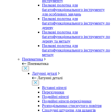
інструменту
Пилкові полотна для
багатофункціонального інструменту
для особливих завдань
Пилкові полотна для
багатофункціонального інструменту по
дереву
Пилкові полотна для
багатофункціонального інструменту по
дереву та металу
Пилкові полотна для
багатофункціонального інструменту по
металу
Пневматика
Пневматика
Латунні деталі
Латунні деталі
Вставні ніпелі
Перехідники
Подвійні ніпелі
Подвійні ніпелі-перехідники
Розподільники стиснутого повітря
Сполучні штуцери для шлангів