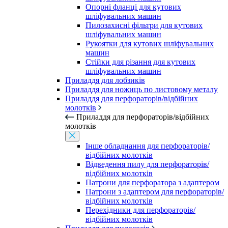
Опорні фланці для кутових
шліфувальних машин
Пилозахисні фільтри для кутових
шліфувальних машин
Рукоятки для кутових шліфувальних
машин
Стійки для різання для кутових
шліфувальних машин
Приладдя для лобзиків
Приладдя для ножиць по листовому металу
Приладдя для перфораторів/відбійних
молотків
Приладдя для перфораторів/відбійних
молотків
Інше обладнання для перфораторів/
відбійних молотків
Відведення пилу для перфораторів/
відбійних молотків
Патрони для перфоратора з адаптером
Патрони з адаптером для перфораторів/
відбійних молотків
Перехідники для перфораторів/
відбійних молотків