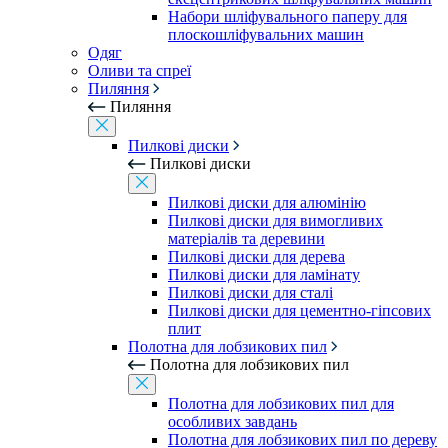
Набори шліфувального паперу для
плоскошліфувальних машин
Одяг
Оливи та спреї
Пиляння
Пиляння
Пилкові диски
Пилкові диски
Пилкові диски для алюмінію
Пилкові диски для вимогливих
матеріалів та деревини
Пилкові диски для дерева
Пилкові диски для ламінату
Пилкові диски для сталі
Пилкові диски для цементно-гіпсових
плит
Полотна для лобзикових пил
Полотна для лобзикових пил
Полотна для лобзикових пил для
особливих завдань
Полотна для лобзикових пил по дереву