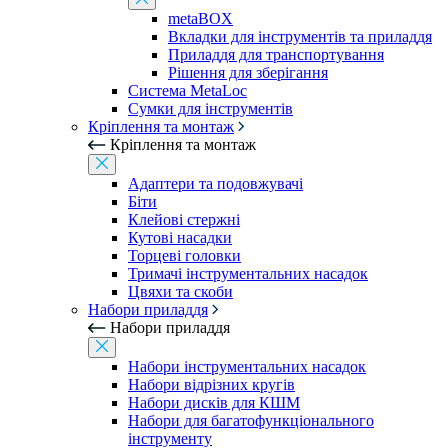
metaBOX
Вкладки для інструментів та приладдя
Приладдя для транспортування
Рішення для зберігання
Система MetaLoc
Сумки для інструментів
Кріплення та монтаж
Кріплення та монтаж
Адаптери та подовжувачі
Біти
Клейові стержні
Кутові насадки
Торцеві головки
Тримачі інструментальних насадок
Цвяхи та скоби
Набори приладдя
Набори приладдя
Набори інструментальних насадок
Набори відрізних кругів
Набори дисків для КШМ
Набори для багатофункціонального
інструменту