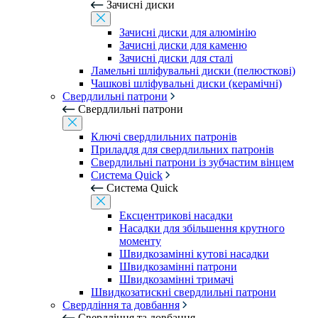
Зачисні диски
Зачисні диски для алюмінію
Зачисні диски для каменю
Зачисні диски для сталі
Ламельні шліфувальні диски (пелюсткові)
Чашкові шліфувальні диски (керамічні)
Свердлильні патрони
Свердлильні патрони
Ключі свердлильних патронів
Приладдя для свердлильних патронів
Свердлильні патрони із зубчастим вінцем
Система Quick
Система Quick
Ексцентрикові насадки
Насадки для збільшення крутного
моменту
Швидкозамінні кутові насадки
Швидкозамінні патрони
Швидкозамінні тримачі
Швидкозатискні свердлильні патрони
Свердління та довбання
Свердління та довбання