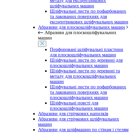
металу для ексцентрикових
шліфувальних машин
Шліфувальні листи по пофарбованих
та лакованих поверхнях для
ексцентрикових шліфувальних машин
Абразиви для плоскошліфувальних машин
Абразиви для плоскошліфувальних
машин
Перфоровані шліфувальні пластини
для плоскошліфувальних машин
Шліфувальні листи по деревині для
плоскошліфувальних машин
Шліфувальні листи по деревині та
металу для плоскошліфувальних
машин
Шліфувальні листи по пофарбованих
та лакованих поверхнях для
плоскошліфувальних машин
Шліфувальні повсті для
плоскошліфувальних машин
Абразиви для стрічкових напилків
Абразиви для стрічкових шліфувальних
машин
Абразиви для шліфмашин по стінам і стелям