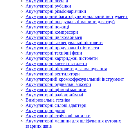
Акумуляторні ліхтарі
Акумуляторні рубанки
Акумуляторні різьбонарізчики
Акумуляторний багатофункціональний інструмент
Акумуляторні шліфувальні машини для труб
Акумуляторні ножиці
Акумуляторні компресори
Акумуляторні цвяхозабивачі
Акумуляторні заклепувальні пістолети
Акумуляторні продувальні пістолети
Акумуляторні технічні фени
Акумуляторні картриджні пістолети
Акумуляторні клеєві пістолети
Акумуляторні пістолети для змащування
Акумуляторні вентилятори
Акумуляторний кромкофрезувальний інструмент
Акумуляторні будівельні міксери
Акумуляторні щіткові машини
Акумуляторні радіоприймачі
Вимірювальна техніка
Акумуляторні силові адаптери
Акумуляторні дрилі
Акумуляторні стрічкові напилки
Акумуляторні машини для шліфування кутових
зварних швів