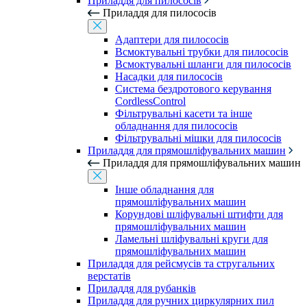
Приладдя для пилососів
Приладдя для пилососів
Адаптери для пилососів
Всмоктувальні трубки для пилососів
Всмоктувальні шланги для пилососів
Насадки для пилососів
Система бездротового керування
CordlessControl
Фільтрувальні касети та інше
обладнання для пилососів
Фільтрувальні мішки для пилососів
Приладдя для прямошліфувальних машин
Приладдя для прямошліфувальних машин
Інше обладнання для
прямошліфувальних машин
Корундові шліфувальні штифти для
прямошліфувальних машин
Ламельні шліфувальні круги для
прямошліфувальних машин
Приладдя для рейсмусів та стругальних
верстатів
Приладдя для рубанків
Приладдя для ручних циркулярних пил