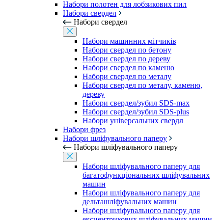
Набори полотен для лобзикових пил
Набори свердел
Набори свердел
Набори машинних мітчиків
Набори свердел по бетону
Набори свердел по дереву
Набори свердел по каменю
Набори свердел по металу
Набори свердел по металу, каменю,
дереву
Набори свердел/зубил SDS-max
Набори свердел/зубил SDS-plus
Набори універсальних свердл
Набори фрез
Набори шліфувального паперу
Набори шліфувального паперу
Набори шліфувального паперу для
багатофункціональних шліфувальних
машин
Набори шліфувального паперу для
дельташліфувальних машин
Набори шліфувального паперу для
ексцентрикових шліфувальних машин