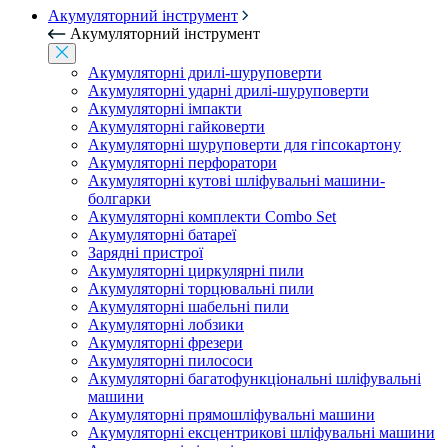
Акумуляторний інструмент
Акумуляторний інструмент
Акумуляторні дрилі-шуруповерти
Акумуляторні ударні дрилі-шуруповерти
Акумуляторні імпакти
Акумуляторні гайковерти
Акумуляторні шуруповерти для гіпсокартону
Акумуляторні перфоратори
Акумуляторні кутові шліфувальні машини-
болгарки
Акумуляторні комплекти Combo Set
Акумуляторні батареї
Зарядні пристрої
Акумуляторні циркулярні пили
Акумуляторні торцювальні пили
Акумуляторні шабельні пили
Акумуляторні лобзики
Акумуляторні фрезери
Акумуляторні пилососи
Акумуляторні багатофункціональні шліфувальні
машини
Акумуляторні прямошліфувальні машини
Акумуляторні ексцентрикові шліфувальні машини