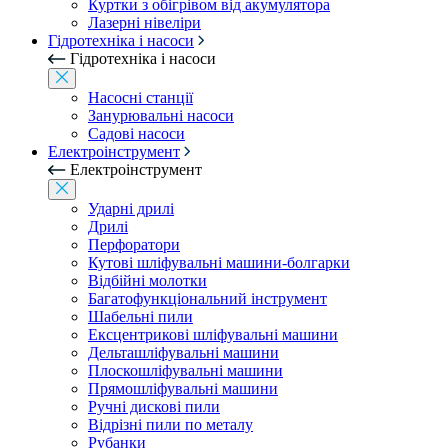
Куртки з обігрівом від акумулятора
Лазерні нівеліри
Гідротехніка і насоси
Гідротехніка і насоси
Насосні станції
Занурювальні насоси
Садові насоси
Електроінструмент
Електроінструмент
Ударні дрилі
Дрилі
Перфоратори
Кутові шліфувальні машини-болгарки
Відбійні молотки
Багатофункціональний інструмент
Шабельні пили
Ексцентрикові шліфувальні машини
Дельташліфувальні машини
Плоскошліфувальні машини
Прямошліфувальні машини
Ручні дискові пили
Відрізні пили по металу
Рубанки