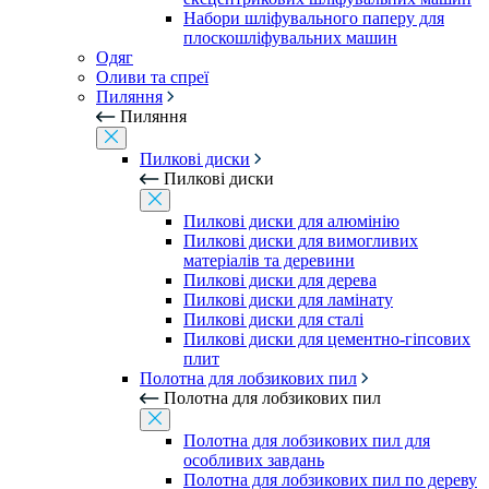
Набори шліфувального паперу для
плоскошліфувальних машин
Одяг
Оливи та спреї
Пиляння
Пиляння
Пилкові диски
Пилкові диски
Пилкові диски для алюмінію
Пилкові диски для вимогливих
матеріалів та деревини
Пилкові диски для дерева
Пилкові диски для ламінату
Пилкові диски для сталі
Пилкові диски для цементно-гіпсових
плит
Полотна для лобзикових пил
Полотна для лобзикових пил
Полотна для лобзикових пил для
особливих завдань
Полотна для лобзикових пил по дереву