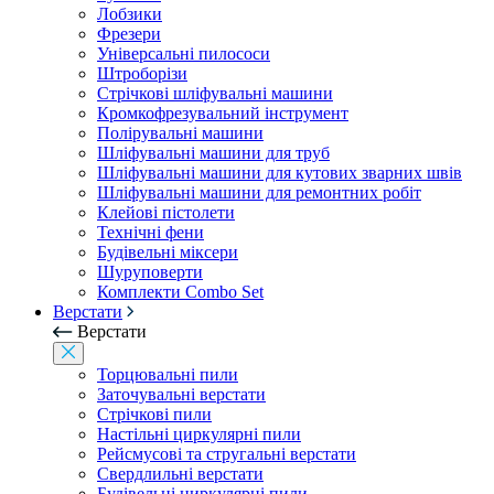
Лобзики
Фрезери
Універсальні пилососи
Штроборізи
Стрічкові шліфувальні машини
Кромкофрезувальний інструмент
Полірувальні машини
Шліфувальні машини для труб
Шліфувальні машини для кутових зварних швів
Шліфувальні машини для ремонтних робіт
Клейові пістолети
Технічні фени
Будівельні міксери
Шуруповерти
Комплекти Combo Set
Верстати
Верстати
Торцювальні пили
Заточувальні верстати
Стрічкові пили
Настільні циркулярні пили
Рейсмусові та стругальні верстати
Свердлильні верстати
Будівельні циркулярні пили