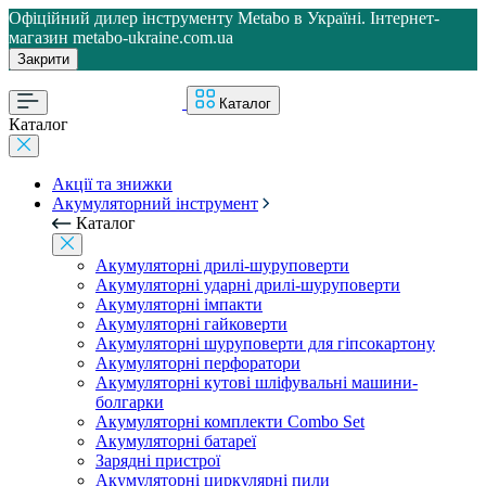
Офіційний дилер інструменту Metabo в Україні. Інтернет-
магазин metabo-ukraine.com.ua
Закрити
Каталог
Каталог
Акції та знижки
Акумуляторний інструмент
Каталог
Акумуляторні дрилі-шуруповерти
Акумуляторні ударні дрилі-шуруповерти
Акумуляторні імпакти
Акумуляторні гайковерти
Акумуляторні шуруповерти для гіпсокартону
Акумуляторні перфоратори
Акумуляторні кутові шліфувальні машини-
болгарки
Акумуляторні комплекти Combo Set
Акумуляторні батареї
Зарядні пристрої
Акумуляторні циркулярні пили