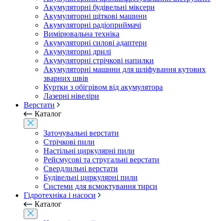
Акумуляторні будівельні міксери
Акумуляторні щіткові машини
Акумуляторні радіоприймачі
Вимірювальна техніка
Акумуляторні силові адаптери
Акумуляторні дрилі
Акумуляторні стрічкові напилки
Акумуляторні машини для шліфування кутових
зварних швів
Куртки з обігрівом від акумулятора
Лазерні нівеліри
Верстати
Каталог
Заточувальні верстати
Стрічкові пили
Настільні циркулярні пили
Рейсмусові та стругальні верстати
Свердлильні верстати
Будівельні циркулярні пили
Системи для всмоктування тирси
Гідротехніка і насоси
Каталог