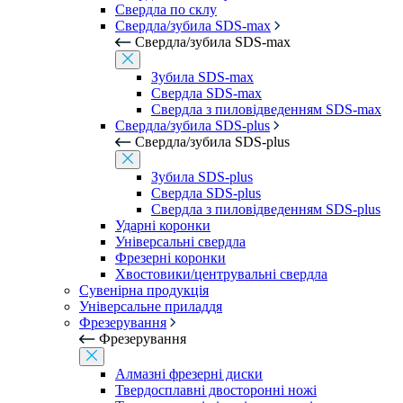
Свердла по склу
Свердла/зубила SDS-max
Свердла/зубила SDS-max
Зубила SDS-max
Свердла SDS-max
Свердла з пиловідведенням SDS-max
Свердла/зубила SDS-plus
Свердла/зубила SDS-plus
Зубила SDS-plus
Свердла SDS-plus
Свердла з пиловідведенням SDS-plus
Ударні коронки
Універсальні свердла
Фрезерні коронки
Хвостовики/центрувальні свердла
Сувенірна продукція
Універсальне приладдя
Фрезерування
Фрезерування
Алмазні фрезерні диски
Твердосплавні двосторонні ножі