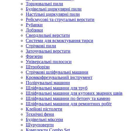
Торцювальні пили
Будівельні циркулярні пили
Настільні циркулярні пили
Рейсмусові та стругальні верстати
Рубанки
Лобзики
Свердлильні верстати
Системи для всмоктування тирси
Стрічкові пили
Заточувальні верстати
Фрезери
Універсальні пилососи
Штроборізи
Стрічкові шліфувальні машини
Кромкофрезувальний інструмент
Полірувальні машини
Шліфувальні машини для труб
Шліфувальні машини для кутових зварних швів
Шліфувальні машини по бетону та камню
Шліфувальні машини для ремонтних робіт
Клейові пістолети
Технічні фени
Будівельні міксери
Шуруповерти
Комплекти Combo Set