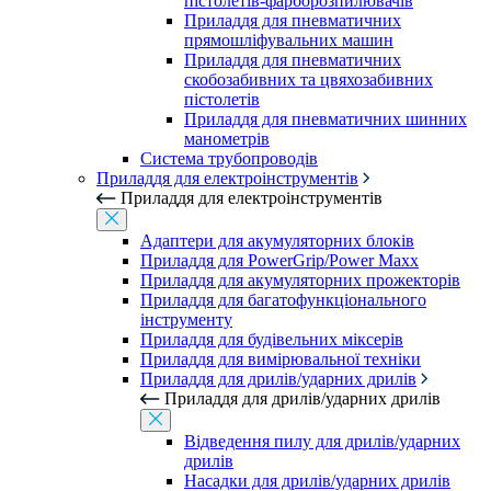
пістолетів-фарборозпилювачів
Приладдя для пневматичних
прямошліфувальних машин
Приладдя для пневматичних
скобозабивних та цвяхозабивних
пістолетів
Приладдя для пневматичних шинних
манометрів
Система трубопроводів
Приладдя для електроінструментів
Приладдя для електроінструментів
Адаптери для акумуляторних блоків
Приладдя для PowerGrip/Power Maxx
Приладдя для акумуляторних прожекторів
Приладдя для багатофункціонального
інструменту
Приладдя для будівельних міксерів
Приладдя для вимірювальної техніки
Приладдя для дрилів/ударних дрилів
Приладдя для дрилів/ударних дрилів
Відведення пилу для дрилів/ударних
дрилів
Насадки для дрилів/ударних дрилів