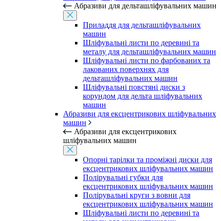
Абразиви для дельташліфувальних машин
Приладдя для дельташліфувальних
машин
Шліфувальні листи по деревині та
металу для дельташліфувальних машин
Шліфувальні листи по фарбованих та
лакованих поверхнях для
дельташліфувальних машин
Шліфувальні повстяні диски з
корундом для дельта шліфувальних
машин
Абразиви для ексцентрикових шліфувальних
машин
Абразиви для ексцентрикових
шліфувальних машин
Опорні тарілки та проміжні диски для
ексцентрикових шліфувальних машин
Полірувальні губки для
ексцентрикових шліфувальних машин
Полірувальні круги з вовни для
ексцентрикових шліфувальних машин
Шліфувальні листи по деревині та