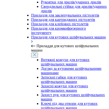
Рукоятки для дрилів/ударних дрилів
Свердлильні стійки для дрилів/ударних
дрилів
Приладдя для заклепувальних пістолетів
Приладдя для картриджних пістолетів
Приладдя для клейових пістолетів
Приладдя для кромкофрезерного
інструменту
Приладдя для кутових шліфувальних машин
Приладдя для кутових шліфувальних
машин
Витяжні кожухи для кутових
шліфувальних машин
Догляд за кутовими шліфувальними
машинами
Затискні гайки для кутових
шліфувальних машин
Захисні кожухи для кутових
шліфувальних машин
Захист рук для кутових шліфувальних
машин
Ключі під два отвори для кутових
шліфувальних машин