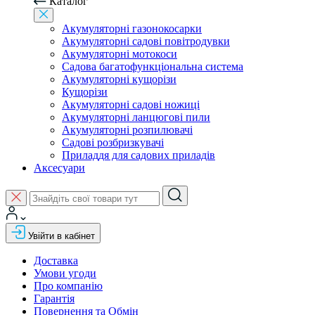
Каталог
Акумуляторні газонокосарки
Акумуляторні садові повітродувки
Акумуляторні мотокоси
Садова багатофункціональна система
Акумуляторні кущорізи
Кущорізи
Акумуляторні садові ножиці
Акумуляторні ланцюгові пили
Акумуляторні розпилювачі
Садові розбризкувачі
Приладдя для садових приладів
Аксесуари
Увійти в кабінет
Доставка
Умови угоди
Про компанію
Гарантія
Повернення та Обмін