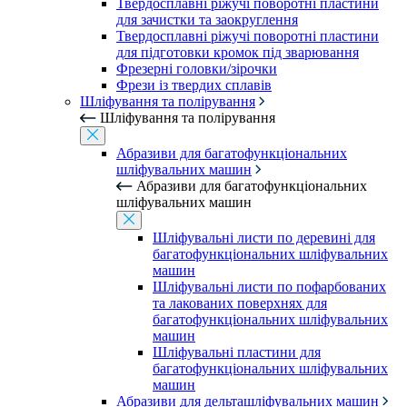
Твердосплавні ріжучі поворотні пластини
для зачистки та заокруглення
Твердосплавні ріжучі поворотні пластини
для підготовки кромок під зварювання
Фрезерні головки/зірочки
Фрези із твердих сплавів
Шліфування та полірування
Шліфування та полірування
Абразиви для багатофункціональних
шліфувальних машин
Абразиви для багатофункціональних
шліфувальних машин
Шліфувальні листи по деревині для
багатофункціональних шліфувальних
машин
Шліфувальні листи по пофарбованих
та лакованих поверхнях для
багатофункціональних шліфувальних
машин
Шліфувальні пластини для
багатофункціональних шліфувальних
машин
Абразиви для дельташліфувальних машин