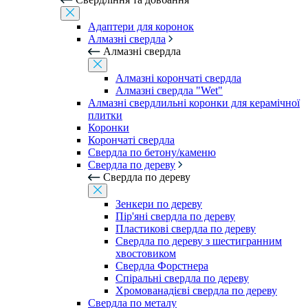
Адаптери для коронок
Алмазні свердла
Алмазні свердла
Алмазні корончаті свердла
Алмазні свердла "Wet"
Алмазні свердлильні коронки для керамічної
плитки
Коронки
Корончаті свердла
Свердла по бетону/каменю
Свердла по дереву
Свердла по дереву
Зенкери по дереву
Пір'яні свердла по дереву
Пластикові свердла по дереву
Свердла по дереву з шестигранним
хвостовиком
Свердла Форстнера
Спіральні свердла по дереву
Хромованадієві свердла по дереву
Свердла по металу