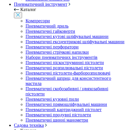
Пневматичний інструмент
Каталог
Компресори
Пневматичний дриль
Пневматичні гайковерти
Пневматичні кутові шліфувальні машини
Пневматичні ексцентрикові шліфувальні машини
Пневматичні перфоратори
Пневматичні стрічкові напилки
Набори пневматичних інструментів
Пневматичні піскоструминні пістолети
Пневматичні розпилювальні пістолети
Пневматичні пістолети-фарборозпилювачі
Пневматичний шприц для консистентного
мастила
Пневматичні скобозабивні / цвяхозабивні
пістолети
Пневматичні кузовні пили
Пневматичні прямошліфувальні машини
Пневматичний картриджний пістолет
Пневматичні продувні пістолети
Пневматичні шинні манометри
Садова техніка