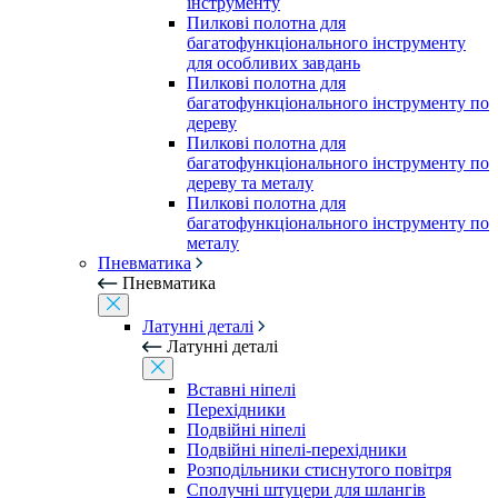
інструменту
Пилкові полотна для
багатофункціонального інструменту
для особливих завдань
Пилкові полотна для
багатофункціонального інструменту по
дереву
Пилкові полотна для
багатофункціонального інструменту по
дереву та металу
Пилкові полотна для
багатофункціонального інструменту по
металу
Пневматика
Пневматика
Латунні деталі
Латунні деталі
Вставні ніпелі
Перехідники
Подвійні ніпелі
Подвійні ніпелі-перехідники
Розподільники стиснутого повітря
Сполучні штуцери для шлангів