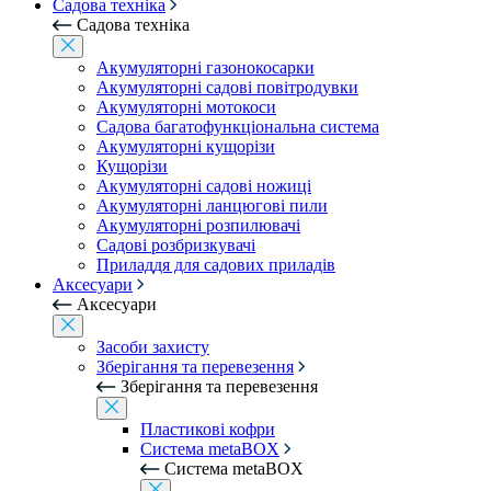
Садова техніка
Садова техніка
Акумуляторні газонокосарки
Акумуляторні садові повітродувки
Акумуляторні мотокоси
Садова багатофункціональна система
Акумуляторні кущорізи
Кущорізи
Акумуляторні садові ножиці
Акумуляторні ланцюгові пили
Акумуляторні розпилювачі
Садові розбризкувачі
Приладдя для садових приладів
Аксесуари
Аксесуари
Засоби захисту
Зберігання та перевезення
Зберігання та перевезення
Пластикові кофри
Система metaBOX
Система metaBOX