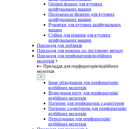
Опорні фланці для кутових
шліфувальних машин
Пилозахисні фільтри для кутових
шліфувальних машин
Рукоятки для кутових шліфувальних
машин
Стійки для різання для кутових
шліфувальних машин
Приладдя для лобзиків
Приладдя для ножиць по листовому металу
Приладдя для перфораторів/відбійних
молотків
Приладдя для перфораторів/відбійних
молотків
Інше обладнання для перфораторів/
відбійних молотків
Відведення пилу для перфораторів/
відбійних молотків
Патрони для перфоратора з адаптером
Патрони з адаптером для перфораторів/
відбійних молотків
Перехідники для перфораторів/
відбійних молотків