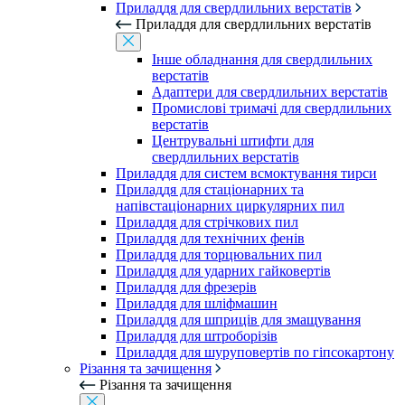
Приладдя для свердлильних верстатів
Приладдя для свердлильних верстатів
Інше обладнання для свердлильних
верстатів
Адаптери для свердлильних верстатів
Промислові тримачі для свердлильних
верстатів
Центрувальні штифти для
свердлильних верстатів
Приладдя для систем всмоктування тирси
Приладдя для стаціонарних та
напівстаціонарних циркулярних пил
Приладдя для стрічкових пил
Приладдя для технічних фенів
Приладдя для торцювальних пил
Приладдя для ударних гайковертів
Приладдя для фрезерів
Приладдя для шліфмашин
Приладдя для шприців для змащування
Приладдя для штроборізів
Приладдя для шуруповертів по гіпсокартону
Різання та зачищення
Різання та зачищення