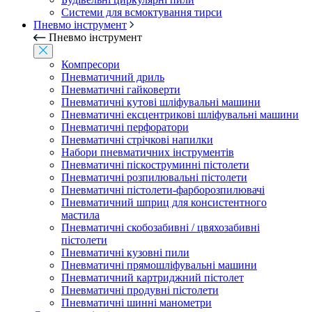
Системи для всмоктування тирси
Пневмо інструмент
Пневмо інструмент
Компресори
Пневматичний дриль
Пневматичні гайковерти
Пневматичні кутові шліфувальні машини
Пневматичні ексцентрикові шліфувальні машини
Пневматичні перфоратори
Пневматичні стрічкові напилки
Набори пневматичних інструментів
Пневматичні піскоструминні пістолети
Пневматичні розпилювальні пістолети
Пневматичні пістолети-фарборозпилювачі
Пневматичний шприц для консистентного
мастила
Пневматичні скобозабивні / цвяхозабивні
пістолети
Пневматичні кузовні пили
Пневматичні прямошліфувальні машини
Пневматичний картриджний пістолет
Пневматичні продувні пістолети
Пневматичні шинні манометри