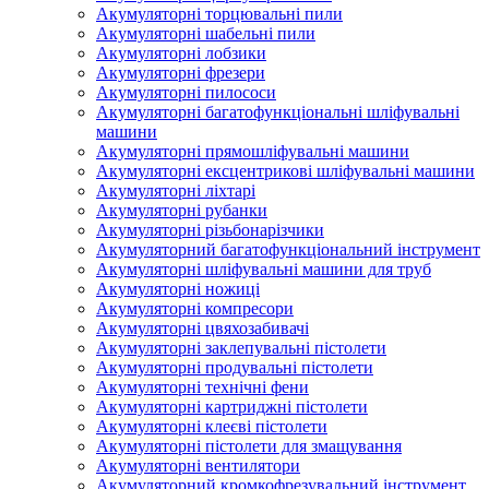
Акумуляторні торцювальні пили
Акумуляторні шабельні пили
Акумуляторні лобзики
Акумуляторні фрезери
Акумуляторні пилососи
Акумуляторні багатофункціональні шліфувальні
машини
Акумуляторні прямошліфувальні машини
Акумуляторні ексцентрикові шліфувальні машини
Акумуляторні ліхтарі
Акумуляторні рубанки
Акумуляторні різьбонарізчики
Акумуляторний багатофункціональний інструмент
Акумуляторні шліфувальні машини для труб
Акумуляторні ножиці
Акумуляторні компресори
Акумуляторні цвяхозабивачі
Акумуляторні заклепувальні пістолети
Акумуляторні продувальні пістолети
Акумуляторні технічні фени
Акумуляторні картриджні пістолети
Акумуляторні клеєві пістолети
Акумуляторні пістолети для змащування
Акумуляторні вентилятори
Акумуляторний кромкофрезувальний інструмент