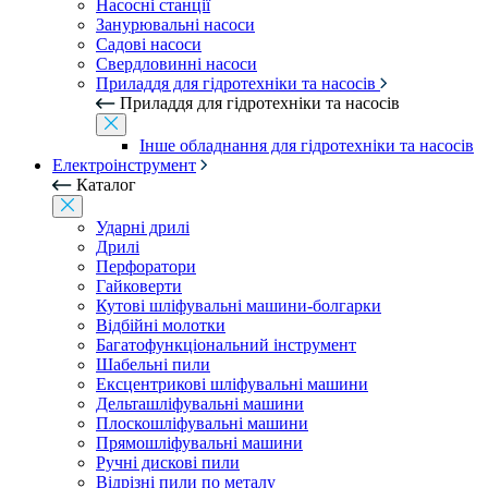
Насосні станції
Занурювальні насоси
Садові насоси
Свердловинні насоси
Приладдя для гідротехніки та насосів
Приладдя для гідротехніки та насосів
Інше обладнання для гідротехніки та насосів
Електроінструмент
Каталог
Ударні дрилі
Дрилі
Перфоратори
Гайковерти
Кутові шліфувальні машини-болгарки
Відбійні молотки
Багатофункціональний інструмент
Шабельні пили
Ексцентрикові шліфувальні машини
Дельташліфувальні машини
Плоскошліфувальні машини
Прямошліфувальні машини
Ручні дискові пили
Відрізні пили по металу