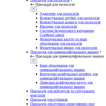
Приладдя для пилососів
Приладдя для пилососів
Адаптери для пилососів
Всмоктувальні трубки для пилососів
Всмоктувальні шланги для пилососів
Насадки для пилососів
Система бездротового керування
CordlessControl
Фільтрувальні касети та інше
обладнання для пилососів
Фільтрувальні мішки для пилососів
Приладдя для прямошліфувальних машин
Приладдя для прямошліфувальних машин
Інше обладнання для
прямошліфувальних машин
Корундові шліфувальні штифти для
прямошліфувальних машин
Ламельні шліфувальні круги для
прямошліфувальних машин
Приладдя для рейсмусів та стругальних
верстатів
Приладдя для рубанків
Приладдя для ручних циркулярних пил