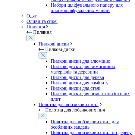
Набори шліфувального паперу для
плоскошліфувальних машин
Одяг
Оливи та спреї
Пиляння
Пиляння
Пилкові диски
Пилкові диски
Пилкові диски для алюмінію
Пилкові диски для вимогливих
матеріалів та деревини
Пилкові диски для дерева
Пилкові диски для ламінату
Пилкові диски для сталі
Пилкові диски для цементно-гіпсових
плит
Полотна для лобзикових пил
Полотна для лобзикових пил
Полотна для лобзикових пил для
особливих завдань
Полотна для лобзикових пил по дереву