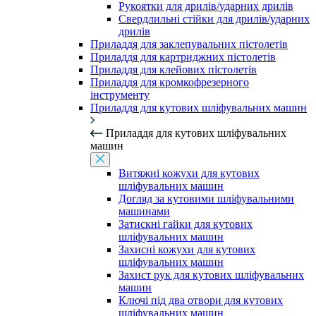
Рукоятки для дрилів/ударних дрилів
Свердлильні стійки для дрилів/ударних
дрилів
Приладдя для заклепувальних пістолетів
Приладдя для картриджних пістолетів
Приладдя для клейових пістолетів
Приладдя для кромкофрезерного
інструменту
Приладдя для кутових шліфувальних машин
Приладдя для кутових шліфувальних
машин
Витяжні кожухи для кутових
шліфувальних машин
Догляд за кутовими шліфувальними
машинами
Затискні гайки для кутових
шліфувальних машин
Захисні кожухи для кутових
шліфувальних машин
Захист рук для кутових шліфувальних
машин
Ключі під два отвори для кутових
шліфувальних машин