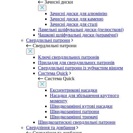
Зачисні диски
Зачисні диски для алюмінію
Зачисні диски для каменю
Зачисні диски для сталі
Ламельні шліфувальні диски (пелюсткові)
Чашкові шліфувальні диски (керамічні)
Свердлильні патрони
Свердлильні патрони
Ключі свердлильних патронів
Приладдя для свердлильних патронів
Свердлильні патрони із зубчастим вінцем
Система Quick
Система Quick
Ексцентрикові насадки
Насадки для збільшення крутного
моменту
Швидкозамінні кутові насадки
Швидкозамінні патрони
Швидкозамінні тримачі
Швидкозатискні свердлильні патрони
Свердління та довбання
Свердління та довбання