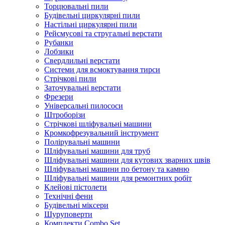
Торцювальні пили
Будівельні циркулярні пили
Настільні циркулярні пили
Рейсмусові та стругальні верстати
Рубанки
Лобзики
Свердлильні верстати
Системи для всмоктування тирси
Стрічкові пили
Заточувальні верстати
Фрезери
Універсальні пилососи
Штроборізи
Стрічкові шліфувальні машини
Кромкофрезувальний інструмент
Полірувальні машини
Шліфувальні машини для труб
Шліфувальні машини для кутових зварних швів
Шліфувальні машини по бетону та камню
Шліфувальні машини для ремонтних робіт
Клейові пістолети
Технічні фени
Будівельні міксери
Шуруповерти
Комплекти Combo Set