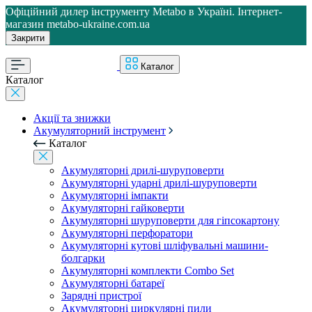
Офіційний дилер інструменту Metabo в Україні. Інтернет-
магазин metabo-ukraine.com.ua
Закрити
Каталог
Каталог
Акції та знижки
Акумуляторний інструмент
Каталог
Акумуляторні дрилі-шуруповерти
Акумуляторні ударні дрилі-шуруповерти
Акумуляторні імпакти
Акумуляторні гайковерти
Акумуляторні шуруповерти для гіпсокартону
Акумуляторні перфоратори
Акумуляторні кутові шліфувальні машини-
болгарки
Акумуляторні комплекти Combo Set
Акумуляторні батареї
Зарядні пристрої
Акумуляторні циркулярні пили