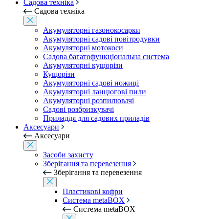
Садова техніка
Садова техніка
Акумуляторні газонокосарки
Акумуляторні садові повітродувки
Акумуляторні мотокоси
Садова багатофункціональна система
Акумуляторні кущорізи
Кущорізи
Акумуляторні садові ножиці
Акумуляторні ланцюгові пили
Акумуляторні розпилювачі
Садові розбризкувачі
Приладдя для садових приладів
Аксесуари
Аксесуари
Засоби захисту
Зберігання та перевезення
Зберігання та перевезення
Пластикові кофри
Система metaBOX
Система metaBOX