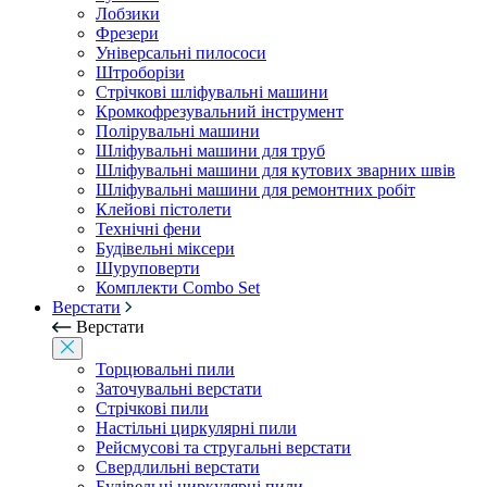
Лобзики
Фрезери
Універсальні пилососи
Штроборізи
Стрічкові шліфувальні машини
Кромкофрезувальний інструмент
Полірувальні машини
Шліфувальні машини для труб
Шліфувальні машини для кутових зварних швів
Шліфувальні машини для ремонтних робіт
Клейові пістолети
Технічні фени
Будівельні міксери
Шуруповерти
Комплекти Combo Set
Верстати
Верстати
Торцювальні пили
Заточувальні верстати
Стрічкові пили
Настільні циркулярні пили
Рейсмусові та стругальні верстати
Свердлильні верстати
Будівельні циркулярні пили