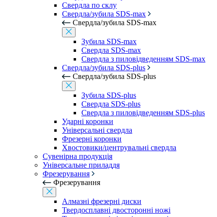
Свердла по склу
Свердла/зубила SDS-max
Свердла/зубила SDS-max
Зубила SDS-max
Свердла SDS-max
Свердла з пиловідведенням SDS-max
Свердла/зубила SDS-plus
Свердла/зубила SDS-plus
Зубила SDS-plus
Свердла SDS-plus
Свердла з пиловідведенням SDS-plus
Ударні коронки
Універсальні свердла
Фрезерні коронки
Хвостовики/центрувальні свердла
Сувенірна продукція
Універсальне приладдя
Фрезерування
Фрезерування
Алмазні фрезерні диски
Твердосплавні двосторонні ножі