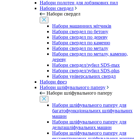
Набори полотен для лобзикових пил
Набори свердел
Набори свердел
Набори машинних мітчиків
Набори свердел по бетону
Набори свердел по дереву
Набори свердел по каменю
Набори свердел по металу
Набори свердел по металу, каменю,
дереву
Набори свердел/зубил SDS-max
Набори свердел/зубил SDS-plus
Набори універсальних свердл
Набори фрез
Набори шліфувального паперу
Набори шліфувального паперу
Набори шліфувального паперу для
багатофункціональних шліфувальних
машин
Набори шліфувального паперу для
дельташліфувальних машин
Набори шліфувального паперу для
ексцентрикових шліфувальних машин