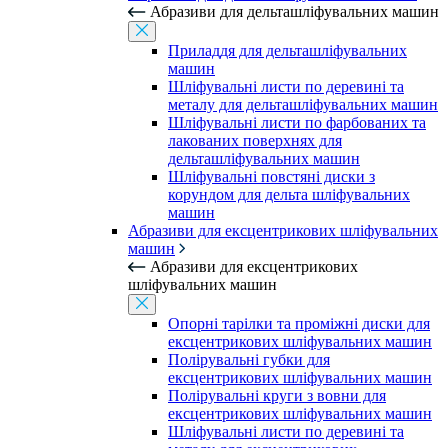
Абразиви для дельташліфувальних машин
Приладдя для дельташліфувальних
машин
Шліфувальні листи по деревині та
металу для дельташліфувальних машин
Шліфувальні листи по фарбованих та
лакованих поверхнях для
дельташліфувальних машин
Шліфувальні повстяні диски з
корундом для дельта шліфувальних
машин
Абразиви для ексцентрикових шліфувальних
машин
Абразиви для ексцентрикових
шліфувальних машин
Опорні тарілки та проміжні диски для
ексцентрикових шліфувальних машин
Полірувальні губки для
ексцентрикових шліфувальних машин
Полірувальні круги з вовни для
ексцентрикових шліфувальних машин
Шліфувальні листи по деревині та