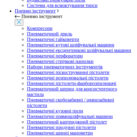
Системи для всмоктування тирси
Пневмо інструмент
Пневмо інструмент
Компресори
Пневматичний дриль
Пневматичні гайковерти
Пневматичні кутові шліфувальні машини
Пневматичні ексцентрикові шліфувальні машини
Пневматичні перфоратори
Пневматичні стрічкові напилки
Набори пневматичних інструментів
Пневматичні піскоструминні пістолети
Пневматичні розпилювальні пістолети
Пневматичні пістолети-фарборозпилювачі
Пневматичний шприц для консистентного
мастила
Пневматичні скобозабивні / цвяхозабивні
пістолети
Пневматичні кузовні пили
Пневматичні прямошліфувальні машини
Пневматичний картриджний пістолет
Пневматичні продувні пістолети
Пневматичні шинні манометри