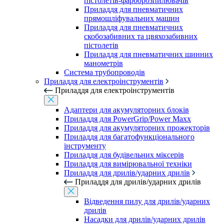
пістолетів-фарборозпилювачів
Приладдя для пневматичних
прямошліфувальних машин
Приладдя для пневматичних
скобозабивних та цвяхозабивних
пістолетів
Приладдя для пневматичних шинних
манометрів
Система трубопроводів
Приладдя для електроінструментів
Приладдя для електроінструментів
Адаптери для акумуляторних блоків
Приладдя для PowerGrip/Power Maxx
Приладдя для акумуляторних прожекторів
Приладдя для багатофункціонального
інструменту
Приладдя для будівельних міксерів
Приладдя для вимірювальної техніки
Приладдя для дрилів/ударних дрилів
Приладдя для дрилів/ударних дрилів
Відведення пилу для дрилів/ударних
дрилів
Насадки для дрилів/ударних дрилів