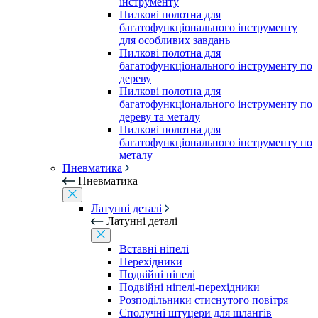
інструменту
Пилкові полотна для
багатофункціонального інструменту
для особливих завдань
Пилкові полотна для
багатофункціонального інструменту по
дереву
Пилкові полотна для
багатофункціонального інструменту по
дереву та металу
Пилкові полотна для
багатофункціонального інструменту по
металу
Пневматика
Пневматика
Латунні деталі
Латунні деталі
Вставні ніпелі
Перехідники
Подвійні ніпелі
Подвійні ніпелі-перехідники
Розподільники стиснутого повітря
Сполучні штуцери для шлангів