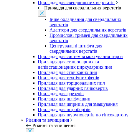
Приладдя для свердлильних верстатів
Приладдя для свердлильних верстатів
Інше обладнання для свердлильних
верстатів
Адаптери для свердлильних верстатів
Промислові тримачі для свердлильних
верстатів
Центрувальні штифти для
свердлильних верстатів
Приладдя для систем всмоктування тирси
Приладдя для стаціонарних та
напівстаціонарних циркулярних пил
Приладдя для стрічкових пил
Приладдя для технічних фенів
Приладдя для торцювальних пил
Приладдя для ударних гайковертів
Приладдя для фрезерів
Приладдя для шліфмашин
Приладдя для шприців для змащування
Приладдя для штроборізів
Приладдя для шуруповертів по гіпсокартону
Різання та зачищення
Різання та зачищення