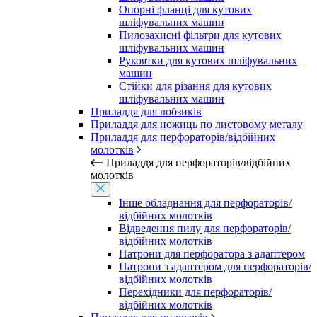
Опорні фланці для кутових
шліфувальних машин
Пилозахисні фільтри для кутових
шліфувальних машин
Рукоятки для кутових шліфувальних
машин
Стійки для різання для кутових
шліфувальних машин
Приладдя для лобзиків
Приладдя для ножиць по листовому металу
Приладдя для перфораторів/відбійних
молотків
Приладдя для перфораторів/відбійних
молотків
Інше обладнання для перфораторів/
відбійних молотків
Відведення пилу для перфораторів/
відбійних молотків
Патрони для перфоратора з адаптером
Патрони з адаптером для перфораторів/
відбійних молотків
Перехідники для перфораторів/
відбійних молотків