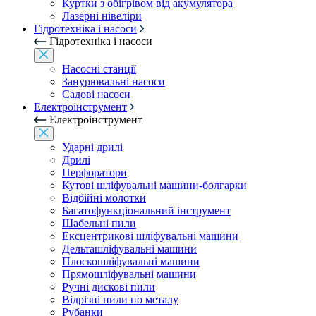
Куртки з обігрівом від акумулятора
Лазерні нівеліри
Гідротехніка і насоси
Гідротехніка і насоси
Насосні станції
Занурювальні насоси
Садові насоси
Електроінструмент
Електроінструмент
Ударні дрилі
Дрилі
Перфоратори
Кутові шліфувальні машини-болгарки
Відбійні молотки
Багатофункціональний інструмент
Шабельні пили
Ексцентрикові шліфувальні машини
Дельташліфувальні машини
Плоскошліфувальні машини
Прямошліфувальні машини
Ручні дискові пили
Відрізні пили по металу
Рубанки