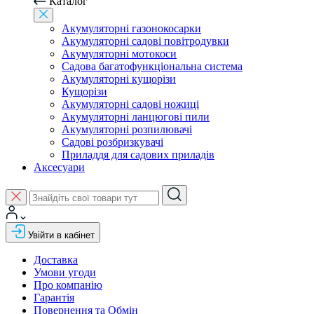
Каталог
Акумуляторні газонокосарки
Акумуляторні садові повітродувки
Акумуляторні мотокоси
Садова багатофункціональна система
Акумуляторні кущорізи
Кущорізи
Акумуляторні садові ножиці
Акумуляторні ланцюгові пили
Акумуляторні розпилювачі
Садові розбризкувачі
Приладдя для садових приладів
Аксесуари
Увійти в кабінет
Доставка
Умови угоди
Про компанію
Гарантія
Повернення та Обмін