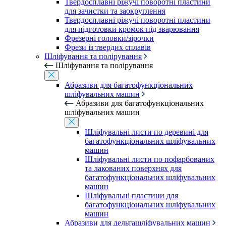
Твердосплавні ріжучі поворотні пластини
для зачистки та заокруглення
Твердосплавні ріжучі поворотні пластини
для підготовки кромок під зварювання
Фрезерні головки/зірочки
Фрези із твердих сплавів
Шліфування та полірування
Шліфування та полірування
Абразиви для багатофункціональних
шліфувальних машин
Абразиви для багатофункціональних
шліфувальних машин
Шліфувальні листи по деревині для
багатофункціональних шліфувальних
машин
Шліфувальні листи по пофарбованих
та лакованих поверхнях для
багатофункціональних шліфувальних
машин
Шліфувальні пластини для
багатофункціональних шліфувальних
машин
Абразиви для дельташліфувальних машин