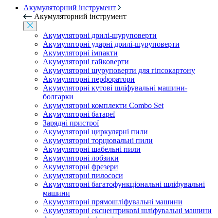
Акумуляторний інструмент
Акумуляторний інструмент
Акумуляторні дрилі-шуруповерти
Акумуляторні ударні дрилі-шуруповерти
Акумуляторні імпакти
Акумуляторні гайковерти
Акумуляторні шуруповерти для гіпсокартону
Акумуляторні перфоратори
Акумуляторні кутові шліфувальні машини-
болгарки
Акумуляторні комплекти Combo Set
Акумуляторні батареї
Зарядні пристрої
Акумуляторні циркулярні пили
Акумуляторні торцювальні пили
Акумуляторні шабельні пили
Акумуляторні лобзики
Акумуляторні фрезери
Акумуляторні пилососи
Акумуляторні багатофункціональні шліфувальні
машини
Акумуляторні прямошліфувальні машини
Акумуляторні ексцентрикові шліфувальні машини