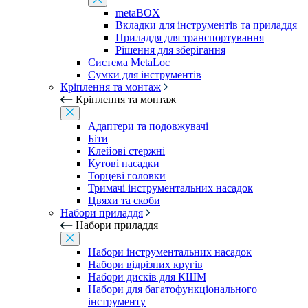
metaBOX
Вкладки для інструментів та приладдя
Приладдя для транспортування
Рішення для зберігання
Система MetaLoc
Сумки для інструментів
Кріплення та монтаж
Кріплення та монтаж
Адаптери та подовжувачі
Біти
Клейові стержні
Кутові насадки
Торцеві головки
Тримачі інструментальних насадок
Цвяхи та скоби
Набори приладдя
Набори приладдя
Набори інструментальних насадок
Набори відрізних кругів
Набори дисків для КШМ
Набори для багатофункціонального
інструменту