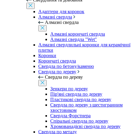
Адаптери для коронок
Алмазні свердла
Алмазні свердла
Алмазні корончаті свердла
Алмазні свердла "Wet"
Алмазні свердлильні коронки для керамічної
плитки
Коронки
Корончаті свердла
Свердла по бетону/каменю
Свердла по дереву
Свердла по дереву
Зенкери по дереву
Пір'яні свердла по дереву
Пластикові свердла по дереву
Свердла по дереву з шестигранним
хвостовиком
Свердла Форстнера
Спіральні свердла по дереву
Хромованадієві свердла по дереву
Свердла по металу