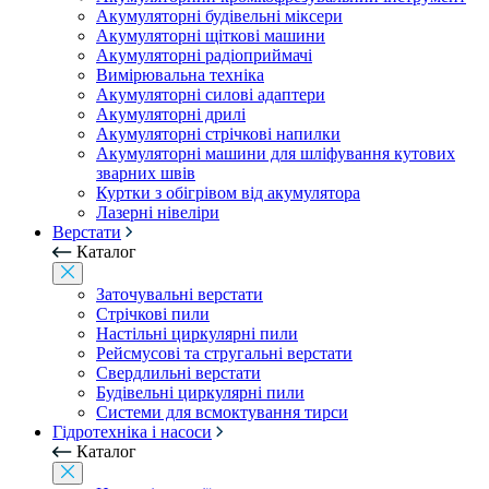
Акумуляторні будівельні міксери
Акумуляторні щіткові машини
Акумуляторні радіоприймачі
Вимірювальна техніка
Акумуляторні силові адаптери
Акумуляторні дрилі
Акумуляторні стрічкові напилки
Акумуляторні машини для шліфування кутових
зварних швів
Куртки з обігрівом від акумулятора
Лазерні нівеліри
Верстати
Каталог
Заточувальні верстати
Стрічкові пили
Настільні циркулярні пили
Рейсмусові та стругальні верстати
Свердлильні верстати
Будівельні циркулярні пили
Системи для всмоктування тирси
Гідротехніка і насоси
Каталог