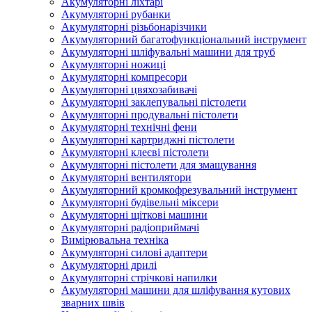
Акумуляторні ліхтарі
Акумуляторні рубанки
Акумуляторні різьбонарізчики
Акумуляторний багатофункціональний інструмент
Акумуляторні шліфувальні машини для труб
Акумуляторні ножиці
Акумуляторні компресори
Акумуляторні цвяхозабивачі
Акумуляторні заклепувальні пістолети
Акумуляторні продувальні пістолети
Акумуляторні технічні фени
Акумуляторні картриджні пістолети
Акумуляторні клеєві пістолети
Акумуляторні пістолети для змащування
Акумуляторні вентилятори
Акумуляторний кромкофрезувальний інструмент
Акумуляторні будівельні міксери
Акумуляторні щіткові машини
Акумуляторні радіоприймачі
Вимірювальна техніка
Акумуляторні силові адаптери
Акумуляторні дрилі
Акумуляторні стрічкові напилки
Акумуляторні машини для шліфування кутових
зварних швів