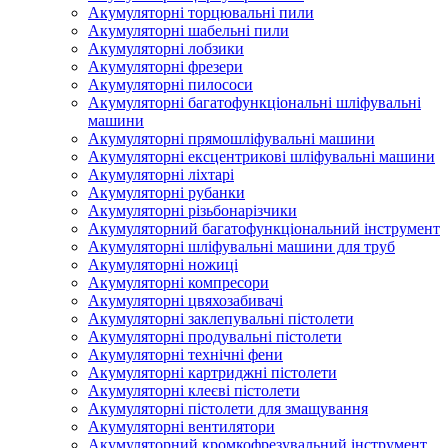
Акумуляторні торцювальні пили
Акумуляторні шабельні пили
Акумуляторні лобзики
Акумуляторні фрезери
Акумуляторні пилососи
Акумуляторні багатофункціональні шліфувальні
машини
Акумуляторні прямошліфувальні машини
Акумуляторні ексцентрикові шліфувальні машини
Акумуляторні ліхтарі
Акумуляторні рубанки
Акумуляторні різьбонарізчики
Акумуляторний багатофункціональний інструмент
Акумуляторні шліфувальні машини для труб
Акумуляторні ножиці
Акумуляторні компресори
Акумуляторні цвяхозабивачі
Акумуляторні заклепувальні пістолети
Акумуляторні продувальні пістолети
Акумуляторні технічні фени
Акумуляторні картриджні пістолети
Акумуляторні клеєві пістолети
Акумуляторні пістолети для змащування
Акумуляторні вентилятори
Акумуляторний кромкофрезувальний інструмент