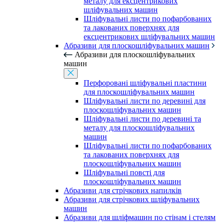
металу для ексцентрикових
шліфувальних машин
Шліфувальні листи по пофарбованих
та лакованих поверхнях для
ексцентрикових шліфувальних машин
Абразиви для плоскошліфувальних машин
Абразиви для плоскошліфувальних
машин
Перфоровані шліфувальні пластини
для плоскошліфувальних машин
Шліфувальні листи по деревині для
плоскошліфувальних машин
Шліфувальні листи по деревині та
металу для плоскошліфувальних
машин
Шліфувальні листи по пофарбованих
та лакованих поверхнях для
плоскошліфувальних машин
Шліфувальні повсті для
плоскошліфувальних машин
Абразиви для стрічкових напилків
Абразиви для стрічкових шліфувальних
машин
Абразиви для шліфмашин по стінам і стелям