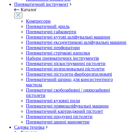
Пневматичний інструмент
Каталог
Компресори
Пневматичний дриль
Пневматичні гайковерти
Пневматичні кутові шліфувальні машини
Пневматичні ексцентрикові шліфувальні машини
Пневматичні перфоратори
Пневматичні стрічкові напилки
Набори пневматичних інструментів
Пневматичні піскоструминні пістолети
Пневматичні розпилювальні пістолети
Пневматичні пістолети-фарборозпилювачі
Пневматичний шприц для консистентного
мастила
Пневматичні скобозабивні / цвяхозабивні
пістолети
Пневматичні кузовні пили
Пневматичні прямошліфувальні машини
Пневматичний картриджний пістолет
Пневматичні продувні пістолети
Пневматичні шинні манометри
Садова техніка