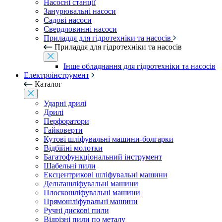
Насосні станції
Занурювальні насоси
Садові насоси
Свердловинні насоси
Приладдя для гідротехніки та насосів
Приладдя для гідротехніки та насосів
Інше обладнання для гідротехніки та насосів
Електроінструмент
Каталог
Ударні дрилі
Дрилі
Перфоратори
Гайковерти
Кутові шліфувальні машини-болгарки
Відбійні молотки
Багатофункціональний інструмент
Шабельні пили
Ексцентрикові шліфувальні машини
Дельташліфувальні машини
Плоскошліфувальні машини
Прямошліфувальні машини
Ручні дискові пили
Відрізні пили по металу